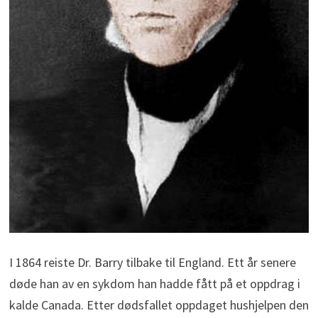
I 1864 reiste Dr. Barry tilbake til England. Ett år senere
døde han av en sykdom han hadde fått på et oppdrag i
kalde Canada. Etter dødsfallet oppdaget hushjelpen den