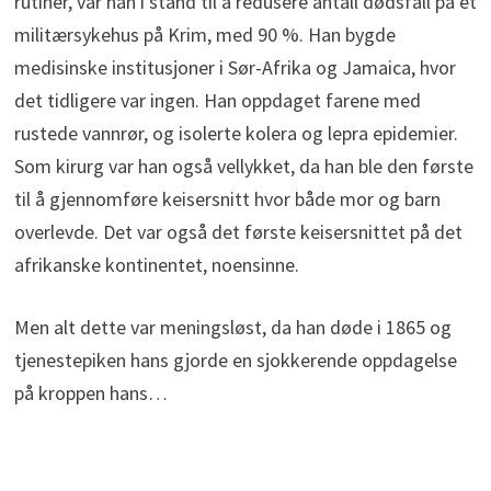
rutiner, var han i stand til å redusere antall dødsfall på et
militærsykehus på Krim, med 90 %. Han bygde
medisinske institusjoner i Sør-Afrika og Jamaica, hvor
det tidligere var ingen. Han oppdaget farene med
rustede vannrør, og isolerte kolera og lepra epidemier.
Som kirurg var han også vellykket, da han ble den første
til å gjennomføre keisersnitt hvor både mor og barn
overlevde. Det var også det første keisersnittet på det
afrikanske kontinentet, noensinne.
Men alt dette var meningsløst, da han døde i 1865 og
tjenestepiken hans gjorde en sjokkerende oppdagelse
på kroppen hans…