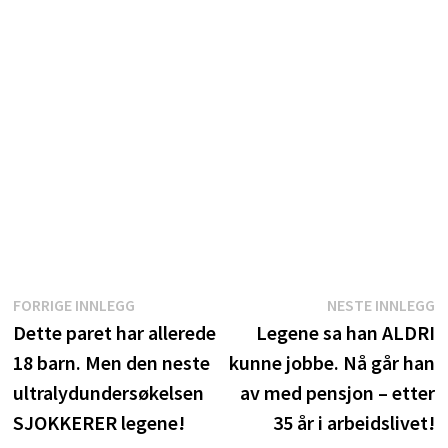
Innleggsnavigasjon
Forrige
N
FORRIGE INNLEGG
NESTE INNLEGG
innlegg:
i
Dette paret har allerede
Legene sa han ALDRI
18 barn. Men den neste
kunne jobbe. Nå går han
ultralydundersøkelsen
av med pensjon – etter
SJOKKERER legene!
35 år i arbeidslivet!