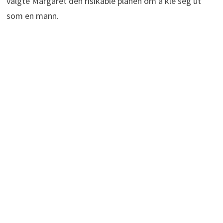
valgte Margaret den risikable planen om å kle seg ut
som en mann.