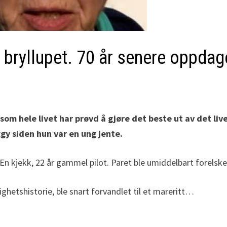
r bryllupet. 70 år senere oppda
 som hele livet har prøvd å gjøre det beste ut av det li
gy siden hun var en ung jente.
En kjekk, 22 år gammel pilot. Paret ble umiddelbart forelsket
ighetshistorie, ble snart forvandlet til et mareritt…