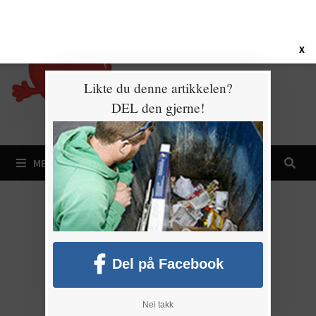
Gå
9. august 2026
til
innhold
X
Likte du denne artikkelen?
DEL den gjerne!
MENY
Del på Facebook
Nei takk