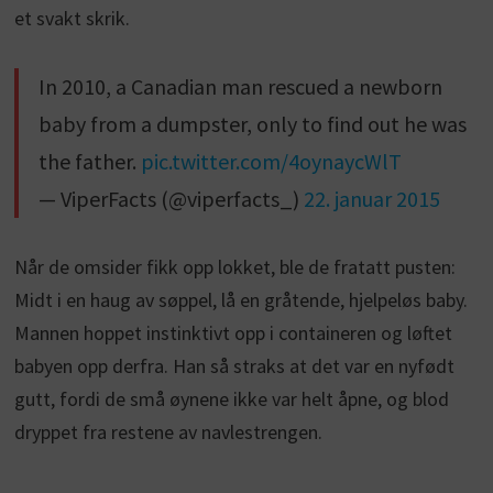
et svakt skrik.
In 2010, a Canadian man rescued a newborn
baby from a dumpster, only to find out he was
the father.
pic.twitter.com/4oynaycWlT
— ViperFacts (@viperfacts_)
22. januar 2015
Når de omsider fikk opp lokket, ble de fratatt pusten:
Midt i en haug av søppel, lå en gråtende, hjelpeløs baby.
Mannen hoppet instinktivt opp i containeren og løftet
babyen opp derfra. Han så straks at det var en nyfødt
gutt, fordi de små øynene ikke var helt åpne, og blod
dryppet fra restene av navlestrengen.