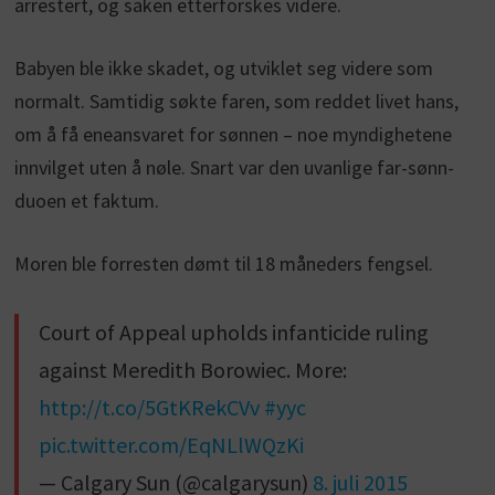
arrestert, og saken etterforskes videre.
Babyen ble ikke skadet, og utviklet seg videre som
normalt. Samtidig søkte faren, som reddet livet hans,
om å få eneansvaret for sønnen – noe myndighetene
innvilget uten å nøle. Snart var den uvanlige far-sønn-
duoen et faktum.
Moren ble forresten dømt til 18 måneders fengsel.
Court of Appeal upholds infanticide ruling
against Meredith Borowiec. More:
http://t.co/5GtKRekCVv
#yyc
pic.twitter.com/EqNLlWQzKi
— Calgary Sun (@calgarysun)
8. juli 2015