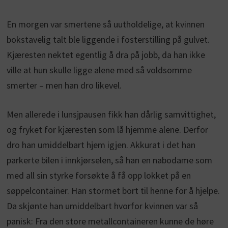
En morgen var smertene så uutholdelige, at kvinnen
bokstavelig talt ble liggende i fosterstilling på gulvet.
Kjæresten nektet egentlig å dra på jobb, da han ikke
ville at hun skulle ligge alene med så voldsomme
smerter – men han dro likevel.
Men allerede i lunsjpausen fikk han dårlig samvittighet,
og fryket for kjæresten som lå hjemme alene. Derfor
dro han umiddelbart hjem igjen. Akkurat i det han
parkerte bilen i innkjørselen, så han en nabodame som
med all sin styrke forsøkte å få opp lokket på en
søppelcontainer. Han stormet bort til henne for å hjelpe.
Da skjønte han umiddelbart hvorfor kvinnen var så
panisk: Fra den store metallcontaineren kunne de høre