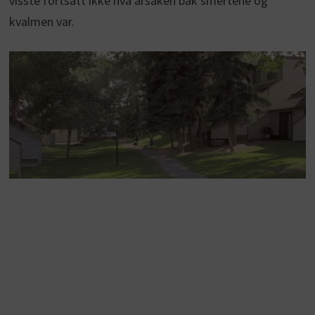
visste fortsatt ikke hva årsaken bak smertene og
kvalmen var.