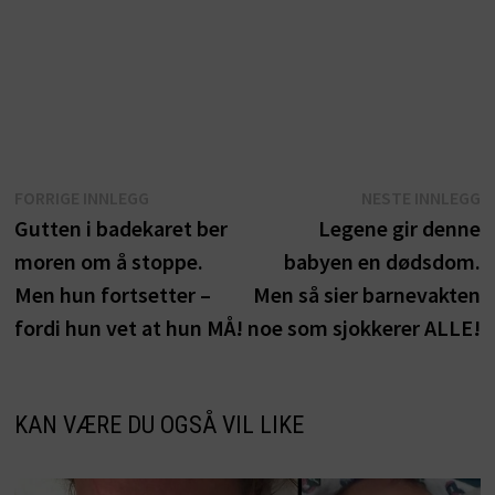
Innleggsnavigasjon
Forrige
N
FORRIGE INNLEGG
NESTE INNLEGG
innlegg:
i
Gutten i badekaret ber
Legene gir denne
moren om å stoppe.
babyen en dødsdom.
Men hun fortsetter –
Men så sier barnevakten
fordi hun vet at hun MÅ!
noe som sjokkerer ALLE!
KAN VÆRE DU OGSÅ VIL LIKE