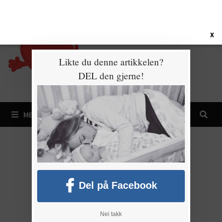
Gå
7. august 2026
til
innhold
X
Likte du denne artikkelen?
DEL den gjerne!
MENY
Del på Facebook
Nei takk