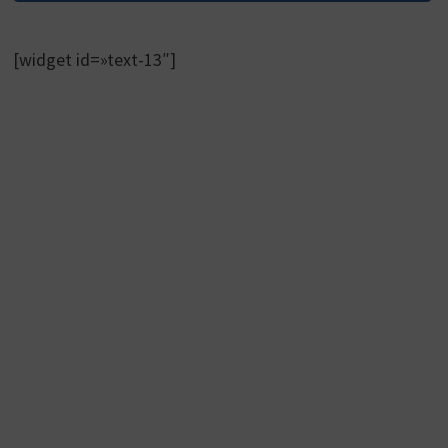
[widget id=»text-13″]