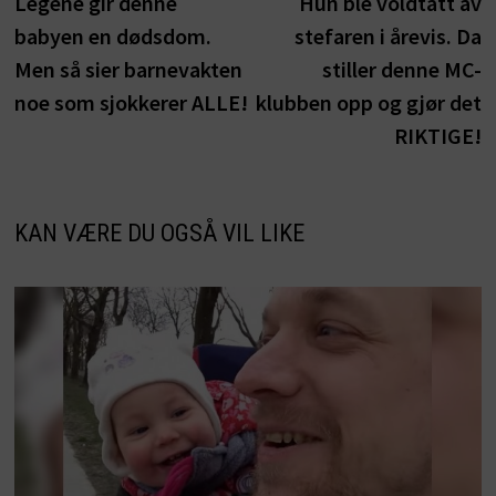
innlegg:
i
Legene gir denne
Hun ble voldtatt av
babyen en dødsdom.
stefaren i årevis. Da
Men så sier barnevakten
stiller denne MC-
noe som sjokkerer ALLE!
klubben opp og gjør det
RIKTIGE!
KAN VÆRE DU OGSÅ VIL LIKE