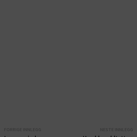
Innleggsnavigasjon
Forrige
N
FORRIGE INNLEGG
NESTE INNLEGG