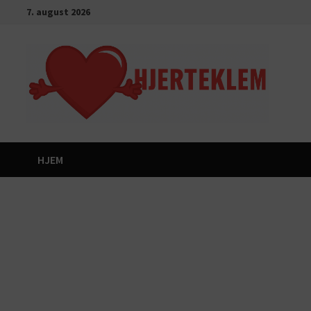
Gå
7. august 2026
til
innhold
HJEM