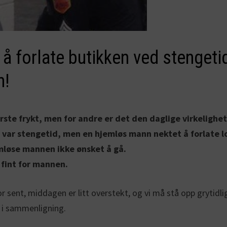
 forlate butikken ved stengeti
n!
ste frykt, men for andre er det den daglige virkelighete
Det var stengetid, men en hjemløs mann nektet å forlate 
mløse mannen ikke ønsket å gå.
 fint for mannen.
sent, middagen er litt overstekt, og vi må stå opp grytidlig h
 i sammenligning.