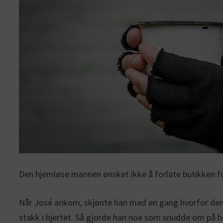
Den hjemløse mannen ønsket ikke å forlate butikken for
Når José ankom, skjønte han med en gang hvorfor den h
stakk i hjertet. Så gjorde han noe som snudde om på h