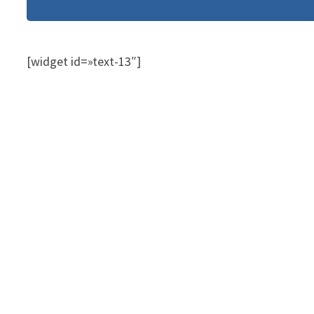
[widget id=»text-13″]