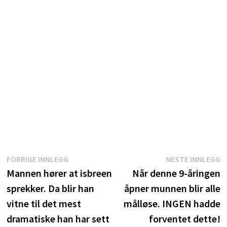
Innleggsnavigasjon
Forrige
N
FORRIGE INNLEGG
NESTE INNLEGG
innlegg:
i
Mannen hører at isbreen
Når denne 9-åringen
sprekker. Da blir han
åpner munnen blir alle
vitne til det mest
målløse. INGEN hadde
dramatiske han har sett
forventet dette!