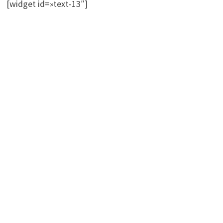
[widget id=»text-13″]