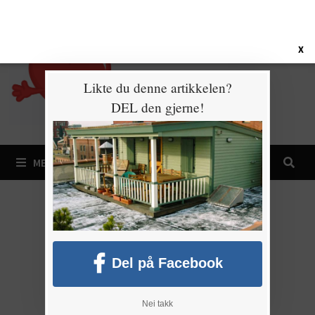
Gå
7. august 2026
til
innhold
X
Likte du denne artikkelen?
DEL den gjerne!
MENY
Del på Facebook
Nei takk