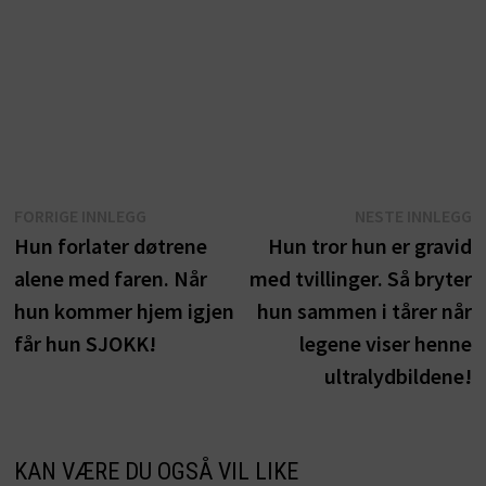
Innleggsnavigasjon
Forrige
N
FORRIGE INNLEGG
NESTE INNLEGG
innlegg:
i
Hun forlater døtrene
Hun tror hun er gravid
alene med faren. Når
med tvillinger. Så bryter
hun kommer hjem igjen
hun sammen i tårer når
får hun SJOKK!
legene viser henne
ultralydbildene!
KAN VÆRE DU OGSÅ VIL LIKE