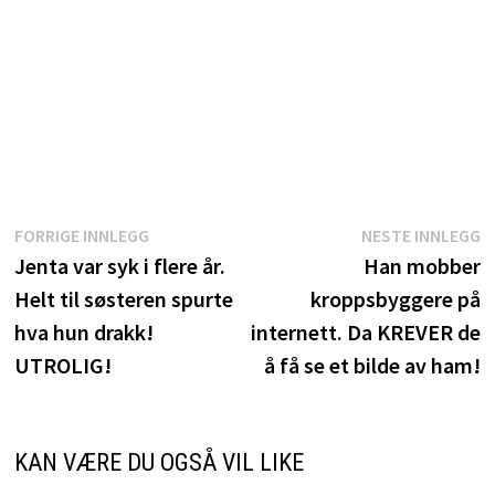
Innleggsnavigasjon
Forrige
N
FORRIGE INNLEGG
NESTE INNLEGG
innlegg:
i
Jenta var syk i flere år.
Han mobber
Helt til søsteren spurte
kroppsbyggere på
hva hun drakk!
internett. Da KREVER de
UTROLIG!
å få se et bilde av ham!
KAN VÆRE DU OGSÅ VIL LIKE