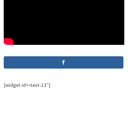
[widget id=»text-13″]