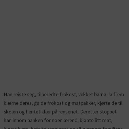
Han reiste seg, tilberedte frokost, vekket barna, la frem
klærne deres, ga de frokost og matpakker, kjørte de til
skolen og hentet klær på renseriet. Deretter stoppet
han innom banken for noen ærend, kjøpte litt mat,
kjørte hjem, betalte regninger og så gjennom familiens