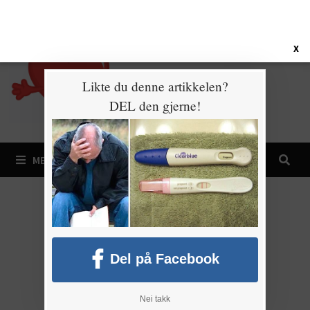
Gå
6. august 2026
til
innhold
X
Likte du denne artikkelen?
DEL den gjerne!
MENY
Del på Facebook
Nei takk