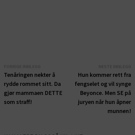
Innleggsnavigasjon
Forrige
N
FORRIGE INNLEGG
NESTE INNLEGG
innlegg:
i
Tenåringen nekter å
Hun kommer rett fra
rydde rommet sitt. Da
fengselet og vil synge
gjør mammaen DETTE
Beyonce. Men SE på
som straff!
juryen når hun åpner
munnen!