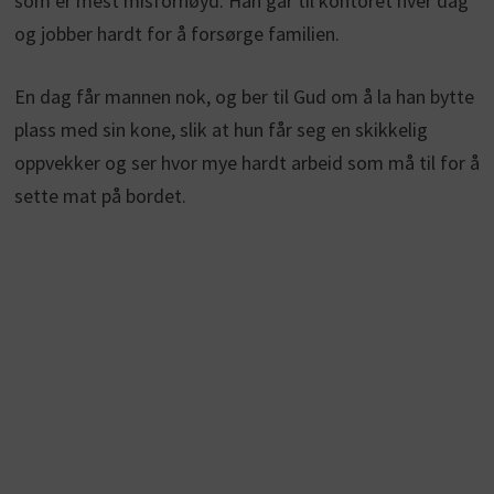
som er mest misfornøyd. Han går til kontoret hver dag
og jobber hardt for å forsørge familien.
En dag får mannen nok, og ber til Gud om å la han bytte
plass med sin kone, slik at hun får seg en skikkelig
oppvekker og ser hvor mye hardt arbeid som må til for å
sette mat på bordet.