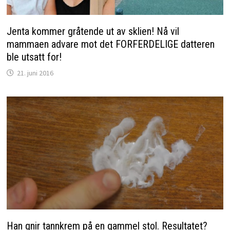
Jenta kommer gråtende ut av sklien! Nå vil
mammaen advare mot det FORFERDELIGE datteren
ble utsatt for!
21. juni 2016
Han gnir tannkrem på en gammel stol. Resultatet?