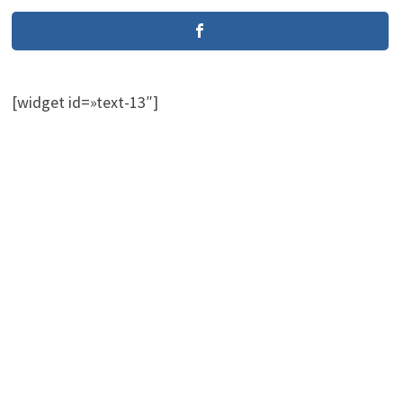
[widget id=»text-13″]