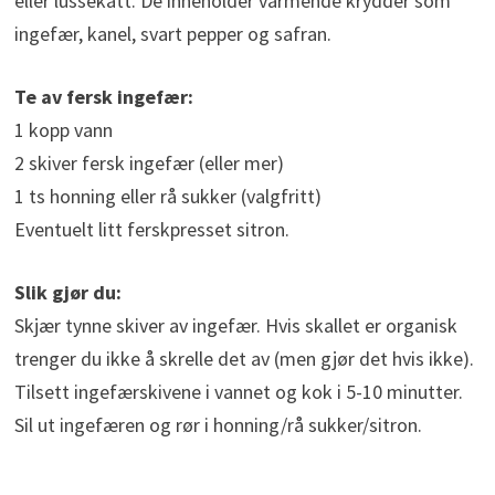
eller lussekatt. De inneholder varmende krydder som
ingefær, kanel, svart pepper og safran.
Te av fersk ingefær:
1 kopp vann
2 skiver fersk ingefær (eller mer)
1 ts honning eller rå sukker (valgfritt)
Eventuelt litt ferskpresset sitron.
Slik gjør du:
Skjær tynne skiver av ingefær. Hvis skallet er organisk
trenger du ikke å skrelle det av (men gjør det hvis ikke).
Tilsett ingefærskivene i vannet og kok i 5-10 minutter.
Sil ut ingefæren og rør i honning/rå sukker/sitron.