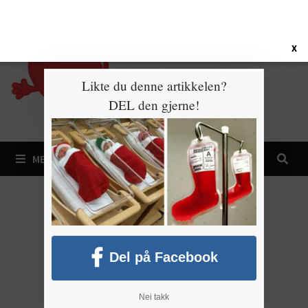
Gå
7. august 2026
til
innhold
X
Likte du denne artikkelen?
DEL den gjerne!
MENY
Del på Facebook
Nei takk