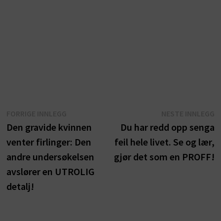
Innleggsnavigasjon
Forrige
N
FORRIGE INNLEGG
NESTE INNLEGG
innlegg:
i
Den gravide kvinnen
Du har redd opp senga
venter firlinger: Den
feil hele livet. Se og lær,
andre undersøkelsen
gjør det som en PROFF!
avslører en UTROLIG
detalj!