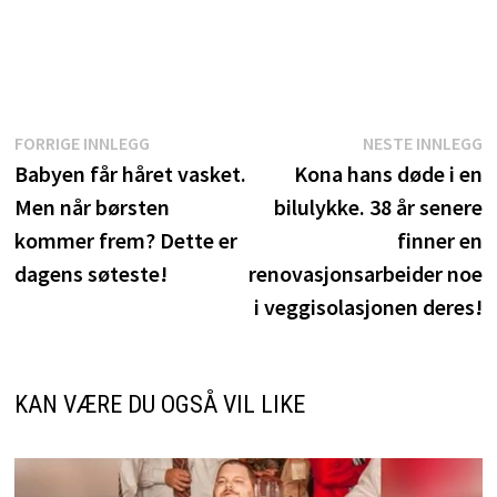
Innleggsnavigasjon
Forrige
N
FORRIGE INNLEGG
NESTE INNLEGG
innlegg:
i
Babyen får håret vasket.
Kona hans døde i en
Men når børsten
bilulykke. 38 år senere
kommer frem? Dette er
finner en
dagens søteste!
renovasjonsarbeider noe
i veggisolasjonen deres!
KAN VÆRE DU OGSÅ VIL LIKE