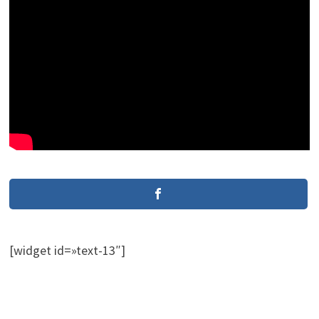
[widget id=»text-13″]