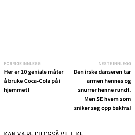
Innleggsnavigasjon
Forrige
N
FORRIGE INNLEGG
NESTE INNLEGG
innlegg:
i
Her er 10 geniale måter
Den irske danseren tar
å bruke Coca-Cola på i
armen hennes og
hjemmet!
snurrer henne rundt.
Men SE hvem som
sniker seg opp bakfra!
KAN VÆRE DU OGSÅ VIL LIKE