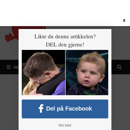
Gå
10. august 2026
til
innhold
X
Likte du denne artikkelen?
DEL den gjerne!
MENY
Del på Facebook
Nei takk