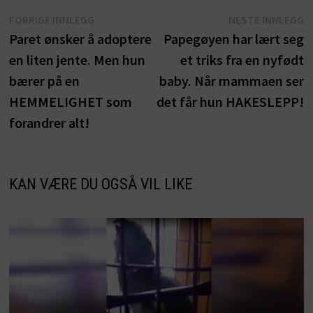
Innleggsnavigasjon
Forrige
N
FORRIGE INNLEGG
NESTE INNLEGG
innlegg:
i
Paret ønsker å adoptere
Papegøyen har lært seg
en liten jente. Men hun
et triks fra en nyfødt
bærer på en
baby. Når mammaen ser
HEMMELIGHET som
det får hun HAKESLEPP!
forandrer alt!
KAN VÆRE DU OGSÅ VIL LIKE