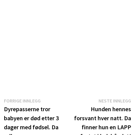
Innleggsnavigasjon
Forrige
N
FORRIGE INNLEGG
NESTE INNLEGG
innlegg:
i
Dyrepasserne tror
Hunden hennes
babyen er død etter 3
forsvant hver natt. Da
dager med fødsel. Da
finner hun en LAPP