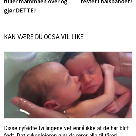
ruller mammaen over og
festet i halsbåndet!
gjør DETTE!
KAN VÆRE DU OGSÅ VIL LIKE
Disse nyfødte tvillingene vet ennå ikke at de har blitt
født. Det sykepleieren gjør da rører alle til tårer!