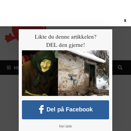
Gå
8. august 2026
til
innhold
X
Likte du denne artikkelen?
DEL den gjerne!
MENY
Del på Facebook
Nei takk