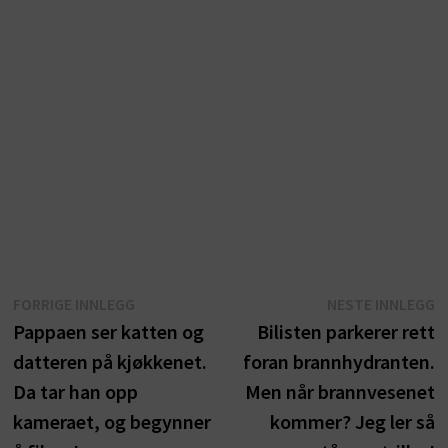
Innleggsnavigasjon
Forrige
N
FORRIGE INNLEGG
NESTE INNLEGG
innlegg:
i
Pappaen ser katten og
Bilisten parkerer rett
datteren på kjøkkenet.
foran brannhydranten.
Da tar han opp
Men når brannvesenet
kameraet, og begynner
kommer? Jeg ler så