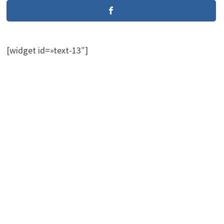
[widget id=»text-13″]