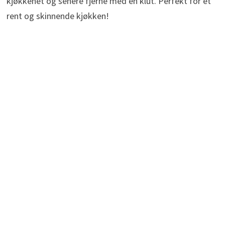
kjøkkenet og senere fjerne med en klut. Perfekt for et
rent og skinnende kjøkken!