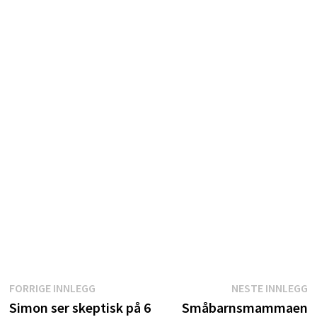
Innleggsnavigasjon
Forrige
N
FORRIGE INNLEGG
NESTE INNLEGG
innlegg:
i
Simon ser skeptisk på 6
Småbarnsmammaen