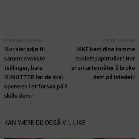
Innleggsnavigasjon
Forrige
N
FORRIGE INNLEGG
NESTE INNLEGG
innlegg:
i
Mor sier adjø til
IKKE kast dine tomme
sammenvokste
toalettpapirruller! Her
tvillinger, bare
er smarte måter å bruke
MINUTTER før de skal
dem på istedet!
opereres i et forsøk på å
skille dem!
KAN VÆRE DU OGSÅ VIL LIKE