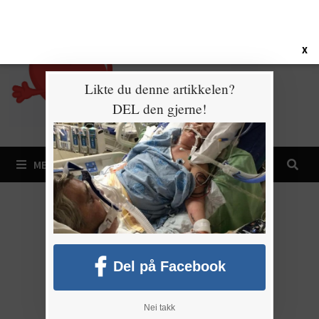
Gå
7. august 2026
til
innhold
X
Likte du denne artikkelen?
DEL den gjerne!
MENY
Del på Facebook
Nei takk