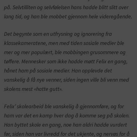
på. Selvtilliten og selvfølelsen hans hadde blitt slitt over
lang tid, og han ble mobbet gjennom hele videregående.
Det begynte som en utfrysning og ignorering fra
klassekameratene, men med tiden sosiale medier ble
mer og mer populært, ble mobbingen grusommere og
tøffere. Mennesker som ikke hadde møtt Felix en gang,
hånet ham på sosiale medier. Han opplevde det
vanskelig å få nye venner, siden ingen ville bli venn med
skolens mest «hatte gutt».
Felix’ skolearbeid ble vanskelig å gjennomføre, og for
ham var det en kamp hver dag å komme seg på skolen.
Han byttet skole en gang, noe han aldri hadde vurdert
før, siden han var livredd for det ukjente, og nervøs for å