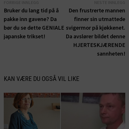
Innleggsnavigasjon
Forrige
N
FORRIGE INNLEGG
NESTE INNLEGG
innlegg:
i
Bruker du lang tid på å
Den frustrerte mannen
pakke inn gavene? Da
finner sin utmattede
bør du se dette GENIALE
svigermor på kjøkkenet.
japanske trikset!
Da avslører bildet denne
HJERTESKJÆRENDE
sannheten!
KAN VÆRE DU OGSÅ VIL LIKE