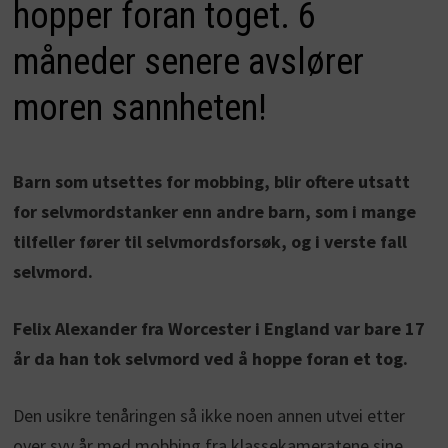
hopper foran toget. 6
måneder senere avslører
moren sannheten!
Barn som utsettes for mobbing, blir oftere utsatt
for selvmordstanker enn andre barn, som i mange
tilfeller fører til selvmordsforsøk, og i verste fall
selvmord.
Felix Alexander fra Worcester i England var bare 17
år da han tok selvmord ved å hoppe foran et tog.
Den usikre tenåringen så ikke noen annen utvei etter
over syv år med mobbing fra klassekameratene sine.