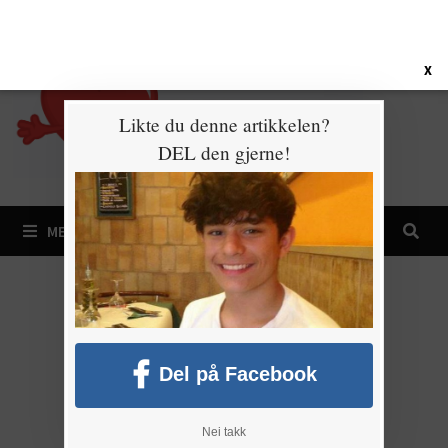
Gå
7. august 2026
til
innhold
X
Likte du denne artikkelen?
DEL den gjerne!
MENY
Del på Facebook
Nei takk