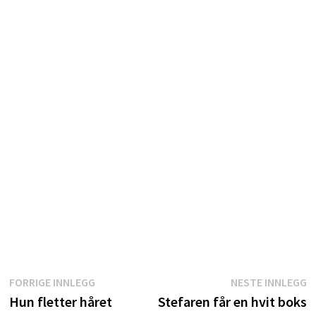
Innleggsnavigasjon
Forrige
N
FORRIGE INNLEGG
NESTE INNLEGG
innlegg:
i
Hun fletter håret
Stefaren får en hvit boks