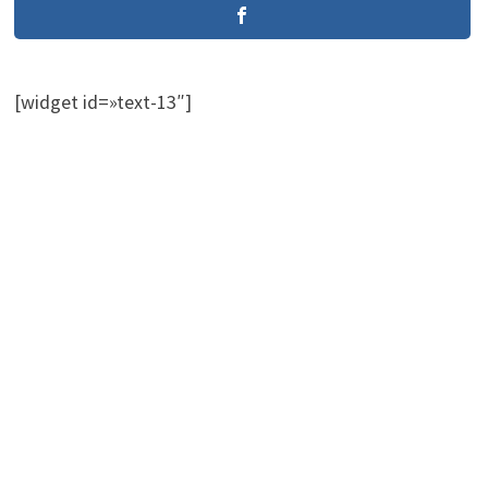
[widget id=»text-13″]