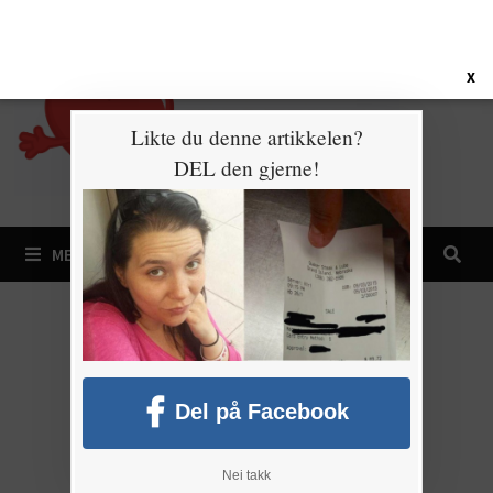
Gå
9. august 2026
til
innhold
X
Likte du denne artikkelen?
DEL den gjerne!
MENY
Del på Facebook
Nei takk