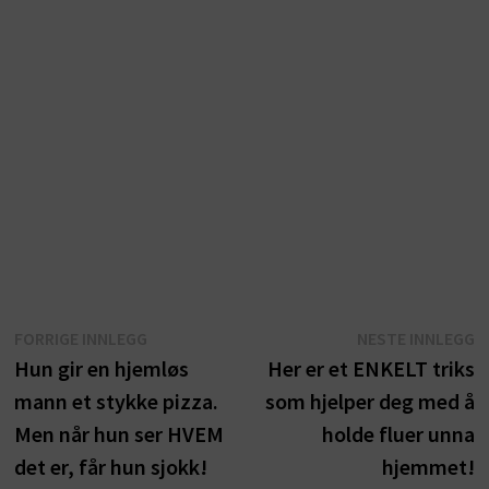
Innleggsnavigasjon
Forrige
N
FORRIGE INNLEGG
NESTE INNLEGG
innlegg:
i
Hun gir en hjemløs
Her er et ENKELT triks
mann et stykke pizza.
som hjelper deg med å
Men når hun ser HVEM
holde fluer unna
det er, får hun sjokk!
hjemmet!