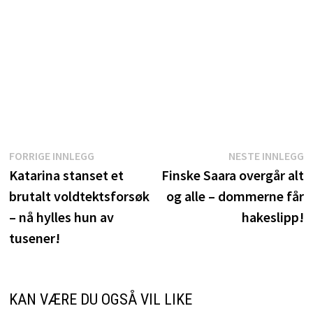
Innleggsnavigasjon
Forrige
N
FORRIGE INNLEGG
NESTE INNLEGG
innlegg:
i
Katarina stanset et
Finske Saara overgår alt
brutalt voldtektsforsøk
og alle – dommerne får
– nå hylles hun av
hakeslipp!
tusener!
KAN VÆRE DU OGSÅ VIL LIKE