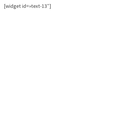
[widget id=»text-13″]