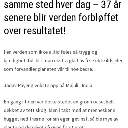
samme sted hver dag – 37 år
senere blir verden forbløffet
over resultatet!
I en verden som ikke alltid føles så trygg og
kjærlighetsfull blir man ekstra glad av å se ekte ildsjeler,
som forvandler planeten vår til noe bedre.
Jadav Payeng vokste opp på Majuli i India.
En gang i tiden var dette stedet en grønn oase, helt
dekket av tett skog. Men i takt med at menneskene
hugget ned trærne for sin egen gevinst, så ble mye av
plante og dyrelivet på øyen forstyrret.