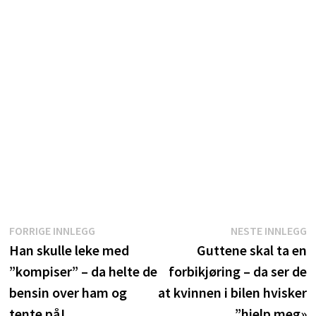
Innleggsnavigasjon
Forrige
N
FORRIGE INNLEGG
NESTE INNLEGG
innlegg:
i
Han skulle leke med
Guttene skal ta en
”kompiser” – da helte de
forbikjøring – da ser de
bensin over ham og
at kvinnen i bilen hvisker
tente på!
”hjelp meg»