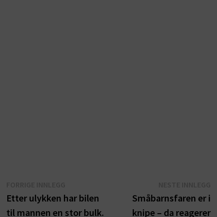
Innleggsnavigasjon
Forrige
N
FORRIGE INNLEGG
NESTE INNLEGG
innlegg:
i
Etter ulykken har bilen
Småbarnsfaren er i
til mannen en stor bulk.
knipe – da reagerer