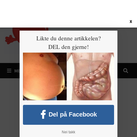
Gå
8. august 2026
til
innhold
X
Likte du denne artikkelen?
DEL den gjerne!
MENY
Del på Facebook
Nei takk