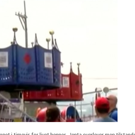
mpet i timevis for livet hennes. Jenta overlever men tilstand