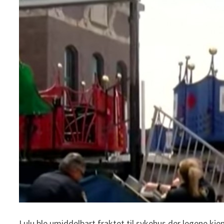
Lulu ble umiddelbart fraktet til sykehus der legene kje