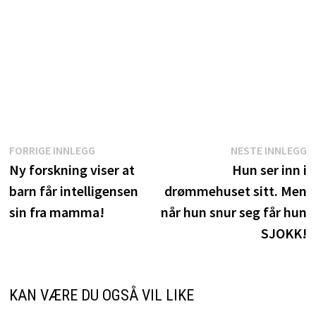
Innleggsnavigasjon
Forrige
N
FORRIGE INNLEGG
NESTE INNLEGG
innlegg:
i
Ny forskning viser at
Hun ser inn i
barn får intelligensen
drømmehuset sitt. Men
sin fra mamma!
når hun snur seg får hun
SJOKK!
KAN VÆRE DU OGSÅ VIL LIKE