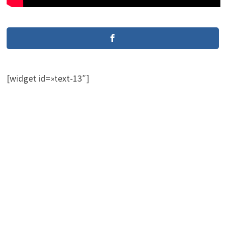
[widget id=»text-13″]