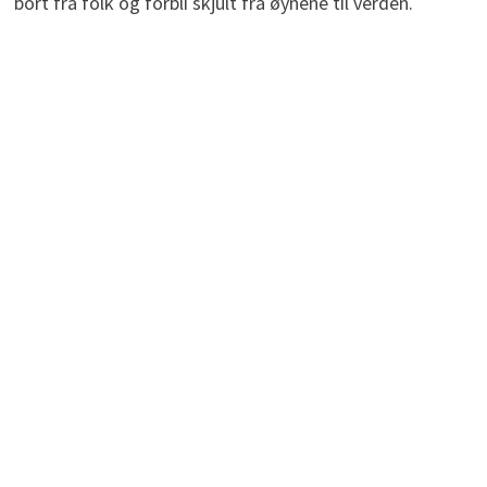
bort fra folk og forbli skjult fra øynene til verden.