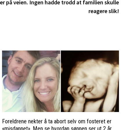
innle
r på veien. Ingen hadde trodd at familien skulle
reagere slik!
Foreldrene nekter å ta abort selv om fosteret er
«misdannet». Men se hvordan sønnen ser ut 2 år