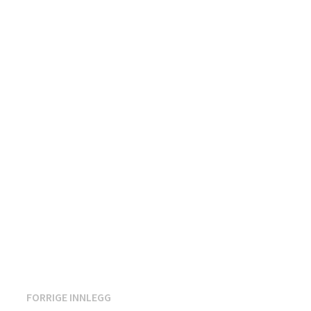
Innleggsnavigasjon
Forrige
FORRIGE INNLEGG