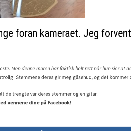
ge foran kameraet. Jeg forvent
este. Men denne moren har faktisk helt rett når hun sier at d
t utrolig! Stemmene deres gir meg gåsehud, og det kommer 
alt de trengte var deres stemmer og en gitar.
med vennene dine på Facebook!