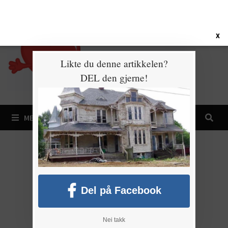
Gå
8. august 2026
til
innhold
X
Likte du denne artikkelen?
DEL den gjerne!
MENY
Del på Facebook
Nei takk