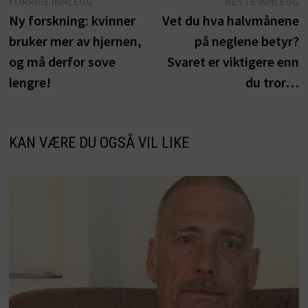
Innleggsnavigasjon
Forrige
N
FORRIGE INNLEGG
NESTE INNLEGG
innlegg:
i
Ny forskning: kvinner
Vet du hva halvmånene
bruker mer av hjernen,
på neglene betyr?
og må derfor sove
Svaret er viktigere enn
lengre!
du tror…
KAN VÆRE DU OGSÅ VIL LIKE