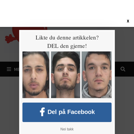
Gå
8. august 2026
til
innhold
X
Likte du denne artikkelen?
DEL den gjerne!
MENY
Del på Facebook
Nei takk