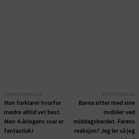
Innleggsnavigasjon
Forrige
N
FORRIGE INNLEGG
NESTE INNLEGG
innlegg:
i
Hun forklarer hvorfor
Barna sitter med sine
mødre alltid vet best.
mobiler ved
Men 4-åringens svar er
middagsbordet. Farens
fantastisk!
reaksjon? Jeg ler så jeg