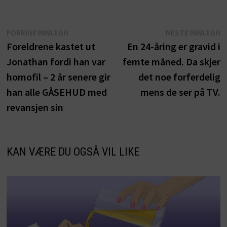
Innleggsnavigasjon
Forrige
N
FORRIGE INNLEGG
NESTE INNLEGG
innlegg:
i
Foreldrene kastet ut
En 24-åring er gravid i
Jonathan fordi han var
femte måned. Da skjer
homofil – 2 år senere gir
det noe forferdelig
han alle GÅSEHUD med
mens de ser på TV.
revansjen sin
KAN VÆRE DU OGSÅ VIL LIKE