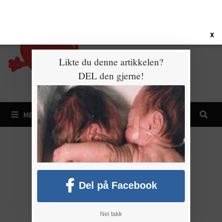
Gå
6. august 2026
til
innhold
X
Likte du denne artikkelen?
DEL den gjerne!
MENY
Del på Facebook
Nei takk