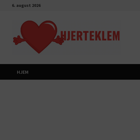
Gå
6. august 2026
til
innhold
HJEM