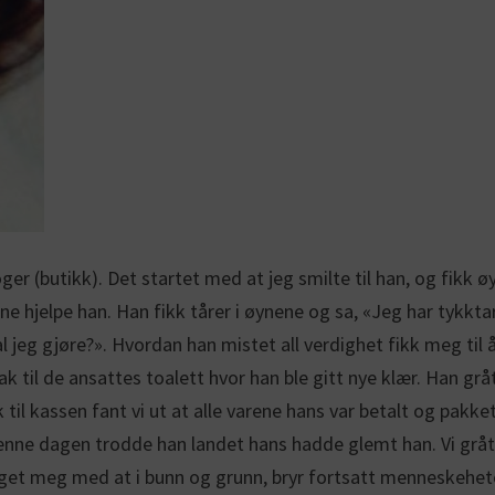
er (butikk). Det startet med at jeg smilte til han, og fikk
e hjelpe han. Han fikk tårer i øynene og sa, «Jeg har tykkta
jeg gjøre?». Hvordan han mistet all verdighet fikk meg til å
k til de ansattes toalett hvor han ble gitt nye klær. Han gr
 til kassen fant vi ut at alle varene hans var betalt og pak
denne dagen trodde han landet hans hadde glemt han. Vi gråt
 meg med at i bunn og grunn, bryr fortsatt menneskeheten