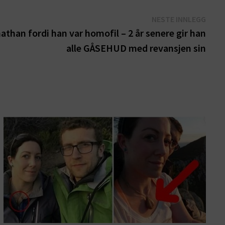
Nest
NESTE INNLEGG
innle
athan fordi han var homofil – 2 år senere gir han
alle GÅSEHUD med revansjen sin