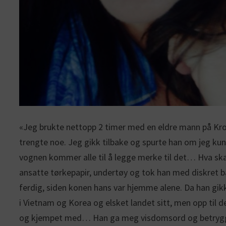
«Jeg brukte nettopp 2 timer med en eldre mann på Krog
trengte noe. Jeg gikk tilbake og spurte han om jeg kunn
vognen kommer alle til å legge merke til det… Hva skal 
ansatte tørkepapir, undertøy og tok han med diskret ba
ferdig, siden konen hans var hjemme alene. Da han gikk
i Vietnam og Korea og elsket landet sitt, men opp til 
og kjempet med… Han ga meg visdomsord og betrygget