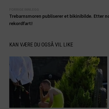
Innleggsnavigasjon
Forrige
FORRIGE INNLEGG
innlegg:
Trebarnsmoren publiserer et bikinibilde. Etter n
rekordfart!
KAN VÆRE DU OGSÅ VIL LIKE