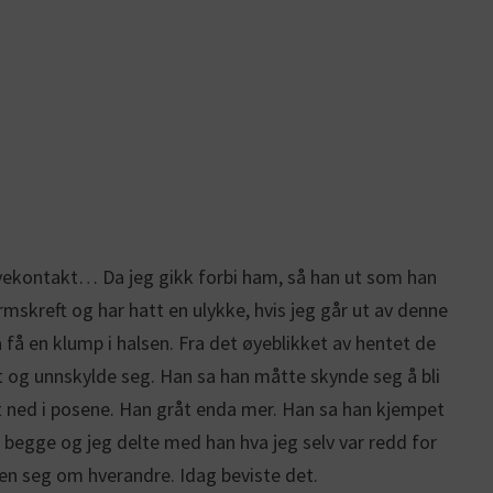
 øyekontakt… Da jeg gikk forbi ham, så han ut som han
rmskreft og har hatt en ulykke, hvis jeg går ut av denne
 få en klump i halsen. Fra det øyeblikket av hentet de
åt og unnskylde seg. Han sa han måtte skynde seg å bli
ket ned i posene. Han gråt enda mer. Han sa han kjempet
 begge og jeg delte med han hva jeg selv var redd for
 seg om hverandre. Idag beviste det.