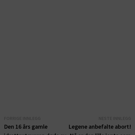
Innleggsnavigasjon
Forrige
N
FORRIGE INNLEGG
NESTE INNLEGG
innlegg:
i
Den 16 års gamle
Legene anbefalte abort!