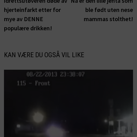
idrettsutøveren døde av
Nå er den lille jenta som
hjerteinfarkt etter for
ble født uten nese
mye av DENNE
mammas stolthet!
populære drikken!
KAN VÆRE DU OGSÅ VIL LIKE