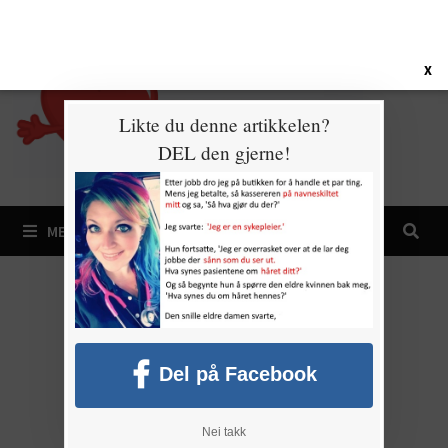
Gå
8. august 2026
til
innhold
X
Likte du denne artikkelen?
DEL den gjerne!
MENY
Del på Facebook
Nei takk