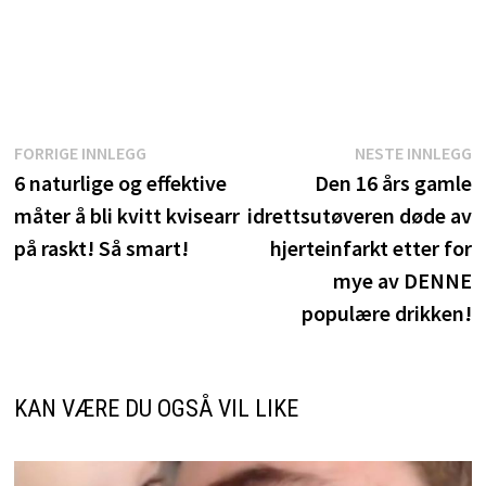
Innleggsnavigasjon
Forrige
N
FORRIGE INNLEGG
NESTE INNLEGG
innlegg:
i
6 naturlige og effektive
Den 16 års gamle
måter å bli kvitt kvisearr
idrettsutøveren døde av
på raskt! Så smart!
hjerteinfarkt etter for
mye av DENNE
populære drikken!
KAN VÆRE DU OGSÅ VIL LIKE