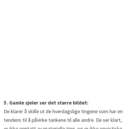
5. Gamle sjeler ser det større bildet:
De klarer å skille ut de hverdagslige tingene som har en
tendens til å påvirke tankene til alle andre. De ser klart,
er ikke opptatt av materielle ting, og er ikke egoistiske.