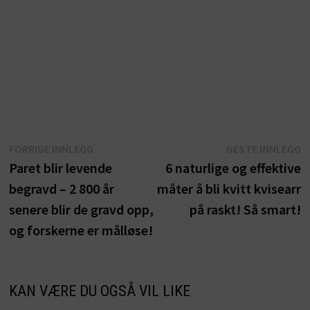
Innleggsnavigasjon
Forrige
N
FORRIGE INNLEGG
NESTE INNLEGG
innlegg:
i
Paret blir levende
6 naturlige og effektive
begravd – 2 800 år
måter å bli kvitt kvisearr
senere blir de gravd opp,
på raskt! Så smart!
og forskerne er målløse!
KAN VÆRE DU OGSÅ VIL LIKE