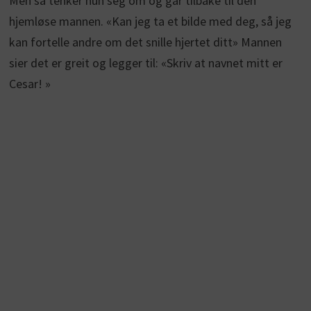
Men så tenker hun seg om og går tilbake til den
hjemløse mannen. «Kan jeg ta et bilde med deg, så jeg
kan fortelle andre om det snille hjertet ditt» Mannen
sier det er greit og legger til: «Skriv at navnet mitt er
Cesar! »