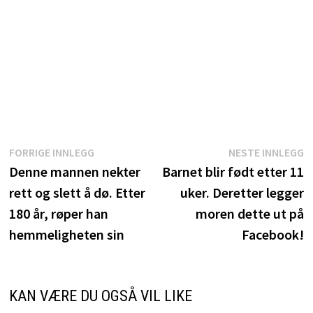
Innleggsnavigasjon
Forrige
N
FORRIGE INNLEGG
NESTE INNLEGG
innlegg:
i
Denne mannen nekter
Barnet blir født etter 11
rett og slett å dø. Etter
uker. Deretter legger
180 år, røper han
moren dette ut på
hemmeligheten sin
Facebook!
KAN VÆRE DU OGSÅ VIL LIKE