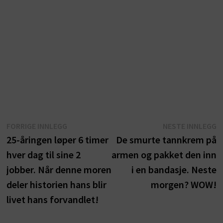
Innleggsnavigasjon
Forrige
N
FORRIGE INNLEGG
NESTE INNLEGG
innlegg:
i
25-åringen løper 6 timer
De smurte tannkrem på
hver dag til sine 2
armen og pakket den inn
jobber. Når denne moren
i en bandasje. Neste
deler historien hans blir
morgen? WOW!
livet hans forvandlet!