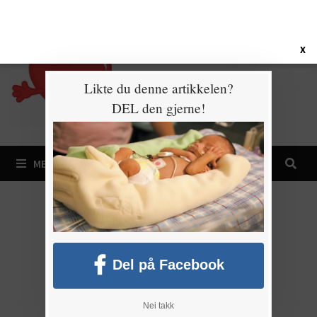
Gå
8. august 2026
til
innhold
X
Likte du denne artikkelen?
DEL den gjerne!
MENY
Del på Facebook
Nei takk