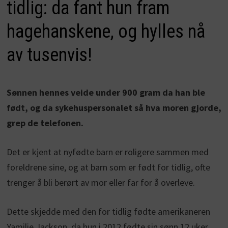
tidlig: da fant hun fram
hagehanskene, og hylles nå
av tusenvis!
Sønnen hennes veide under 900 gram da han ble
født, og da sykehuspersonalet så hva moren gjorde,
grep de telefonen.
Det er kjent at nyfødte barn er roligere sammen med
foreldrene sine, og at barn som er født for tidlig, ofte
trenger å bli berørt av mor eller far for å overleve.
Dette skjedde med den for tidlig fødte amerikaneren
Yamilie Jackson, da hun i 2012 fødte sin sønn 12 uker