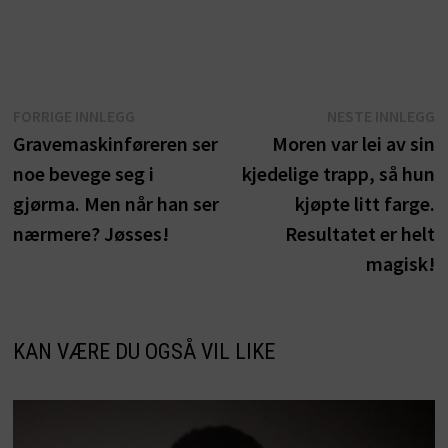
Innleggsnavigasjon
Forrige
N
FORRIGE INNLEGG
NESTE INNLEGG
innlegg:
i
Gravemaskinføreren ser
Moren var lei av sin
noe bevege seg i
kjedelige trapp, så hun
gjørma. Men når han ser
kjøpte litt farge.
nærmere? Jøsses!
Resultatet er helt
magisk!
KAN VÆRE DU OGSÅ VIL LIKE