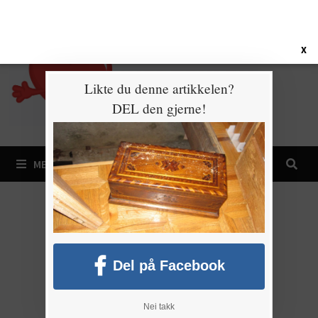
Gå
9. august 2026
til
innhold
X
Likte du denne artikkelen?
DEL den gjerne!
MENY
Del på Facebook
Nei takk