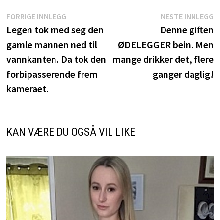
Innleggsnavigasjon
Forrige
N
FORRIGE INNLEGG
NESTE INNLEGG
innlegg:
i
Legen tok med seg den
Denne giften
gamle mannen ned til
ØDELEGGER bein. Men
vannkanten. Da tok den
mange drikker det, flere
forbipasserende frem
ganger daglig!
kameraet.
KAN VÆRE DU OGSÅ VIL LIKE