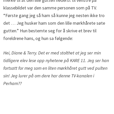
merke til at den lille gutten nederst til venstre på
klassebildet var den samme personen som på TV.
“Første gang jeg så ham så kunne jeg nesten ikke tro
det … Jeg husker ham som den lille mørkhårete søte
gutten.” Hun bestemte seg for å skrive et brev til
foreldrene hans, og hun sa følgende:
Hei, Diane & Terry. Det er med stolthet at jeg ser min
tidligere elev lese opp nyhetene på KARE 11. Jeg ser han
fortsatt for meg som en liten mørkhåret gutt ved pulten
sin! Jeg lurer på om dere har denne TV-kanalen i
Perham??