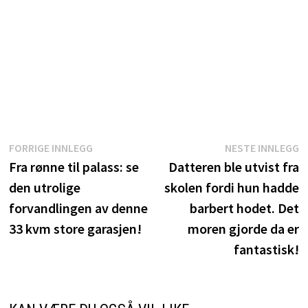
Innleggsnavigasjon
Forrige
N
FORRIGE INNLEGG
NESTE INNLEGG
innlegg:
i
Fra rønne til palass: se
Datteren ble utvist fra
den utrolige
skolen fordi hun hadde
forvandlingen av denne
barbert hodet. Det
33 kvm store garasjen!
moren gjorde da er
fantastisk!