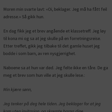
Moren min svarte lavt: «Oi, beklager. Jeg må ha fått feil
adresse.» Så gikk hun.
En dag fikk jeg et brev angående et klassetreff. Jeg løy
til kona mi og sa at jeg skulle på en forretningsreise.
Etter treffet, gikk jeg tilbake til det gamle huset jeg
bodde i som barn, av ren nysgjerrighet.
Naboene sa at hun var død. Jeg felte ikke en tåre. De ga
meg et brev som hun ville at jeg skulle lese.:
Min kjære sønn,
Jeg tenker på deg hele tiden. Jeg beklager for at jeg
kom uten invitasjon, og skremte barna dine.