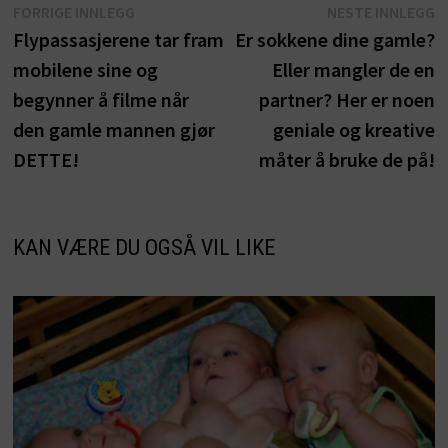
Innleggsnavigasjon
Forrige
N
FORRIGE INNLEGG
NESTE INNLEGG
innlegg:
i
Flypassasjerene tar fram
Er sokkene dine gamle?
mobilene sine og
Eller mangler de en
begynner å filme når
partner? Her er noen
den gamle mannen gjør
geniale og kreative
DETTE!
måter å bruke de på!
KAN VÆRE DU OGSÅ VIL LIKE