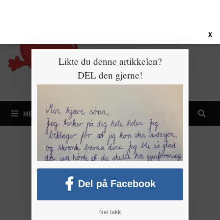
Gå
7. august 2026
til
innhold
X
Likte du denne artikkelen?
DEL den gjerne!
MENY
Del på Facebook
Nei takk