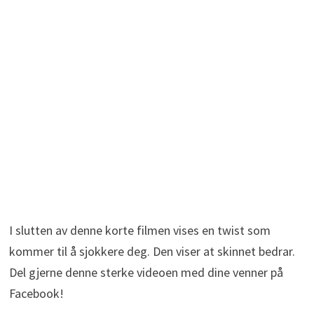
I slutten av denne korte filmen vises en twist som
kommer til å sjokkere deg. Den viser at skinnet bedrar.
Del gjerne denne sterke videoen med dine venner på
Facebook!