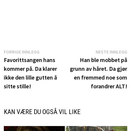
Innleggsnavigasjon
Forrige
N
FORRIGE INNLEGG
NESTE INNLEGG
innlegg:
i
Favorittsangen hans
Han ble mobbet på
kommer på. Da klarer
grunn av håret. Da gjør
ikke den lille gutten å
en fremmed noe som
sitte stille!
forandrer ALT!
KAN VÆRE DU OGSÅ VIL LIKE