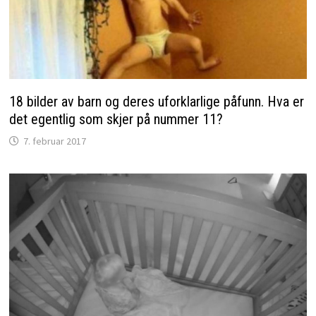
18 bilder av barn og deres uforklarlige påfunn. Hva er
det egentlig som skjer på nummer 11?
7. februar 2017