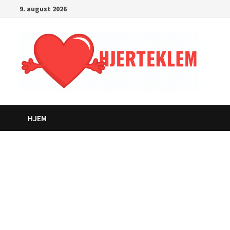
Gå
9. august 2026
til
innhold
HJEM