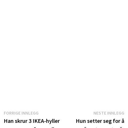
Innleggsnavigasjon
Forrige
N
FORRIGE INNLEGG
NESTE INNLEGG
innlegg:
i
Han skrur 3 IKEA-hyller
Hun setter seg for å