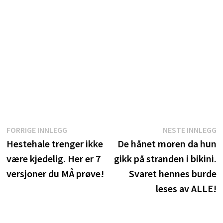
Innleggsnavigasjon
Forrige
N
FORRIGE INNLEGG
NESTE INNLEGG
innlegg:
i
Hestehale trenger ikke
De hånet moren da hun
være kjedelig. Her er 7
gikk på stranden i bikini.
versjoner du MÅ prøve!
Svaret hennes burde
leses av ALLE!