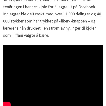
tenåringen i hennes kjole for å legge ut på Facebook.
Innlegget ble delt raskt med over 11 000 delinger og 40
000 stykker som har trykket på «liker»-knappen – og
lærerens hån druknet i en strøm av hyllinger til kjolen
som Tiffani valgte å bære.