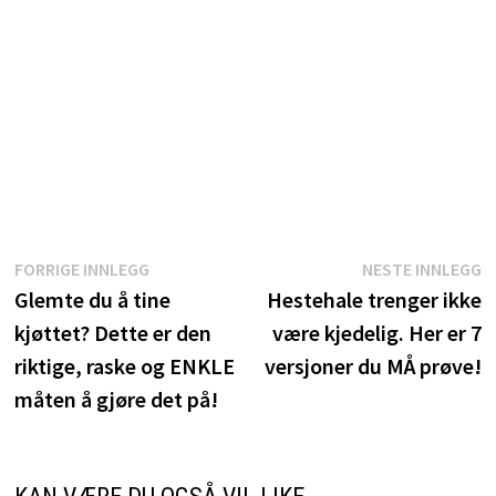
Innleggsnavigasjon
Forrige
N
FORRIGE INNLEGG
NESTE INNLEGG
innlegg:
i
Glemte du å tine
Hestehale trenger ikke
kjøttet? Dette er den
være kjedelig. Her er 7
riktige, raske og ENKLE
versjoner du MÅ prøve!
måten å gjøre det på!