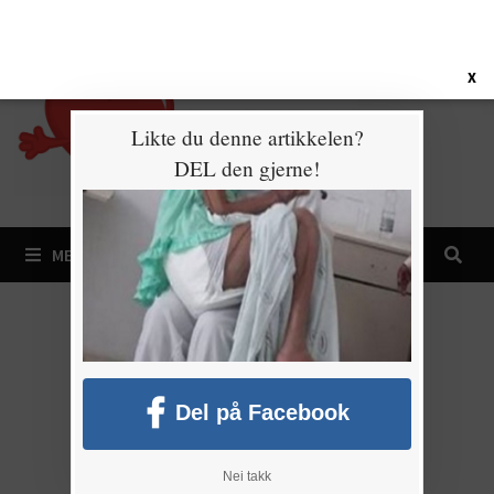
Gå
10. august 2026
til
innhold
X
Likte du denne artikkelen?
DEL den gjerne!
MENY
Del på Facebook
Nei takk