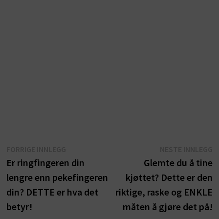
Innleggsnavigasjon
Forrige
N
FORRIGE INNLEGG
NESTE INNLEGG
innlegg:
i
Er ringfingeren din
Glemte du å tine
lengre enn pekefingeren
kjøttet? Dette er den
din? DETTE er hva det
riktige, raske og ENKLE
betyr!
måten å gjøre det på!