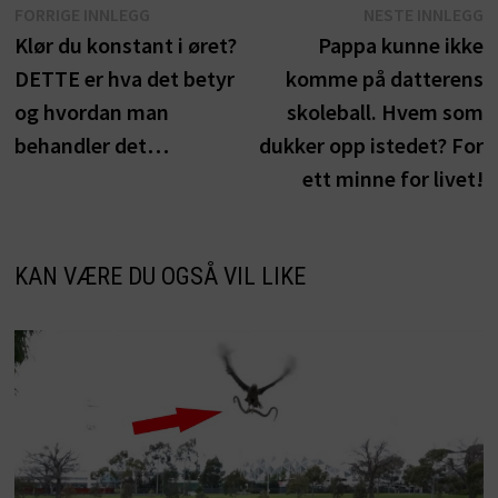
Innleggsnavigasjon
Forrige
N
FORRIGE INNLEGG
NESTE INNLEGG
innlegg:
i
Klør du konstant i øret?
Pappa kunne ikke
DETTE er hva det betyr
komme på datterens
og hvordan man
skoleball. Hvem som
behandler det…
dukker opp istedet? For
ett minne for livet!
KAN VÆRE DU OGSÅ VIL LIKE