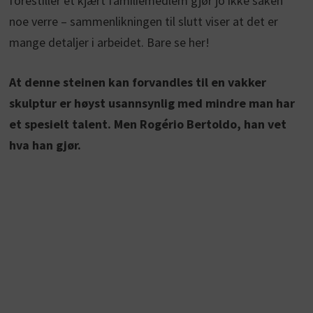
forestiller et kjært familiemedlem gjør jo ikke saken
noe verre – sammenlikningen til slutt viser at det er
mange detaljer i arbeidet. Bare se her!
At denne steinen kan forvandles til en vakker
skulptur er høyst usannsynlig med mindre man har
et spesielt talent. Men Rogério Bertoldo, han vet
hva han gjør.