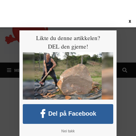
Gå
6. august 2026
til
innhold
X
Likte du denne artikkelen?
DEL den gjerne!
MENY
Del på Facebook
Nei takk