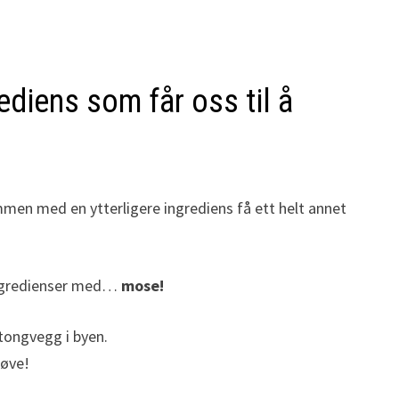
diens som får oss til å
ammen med en ytterligere ingrediens få ett helt annet
 ingredienser med…
mose!
etongvegg i byen.
røve!