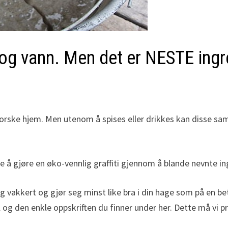
og vann. Men det er NESTE ingre
e norske hjem. Men utenom å spises eller drikkes kan disse s
 å gjøre en øko-vennlig graffiti gjennom å blande nevnte
lig vakkert og gjør seg minst like bra i din hage som på en b
og den enkle oppskriften du finner under her. Dette må vi p