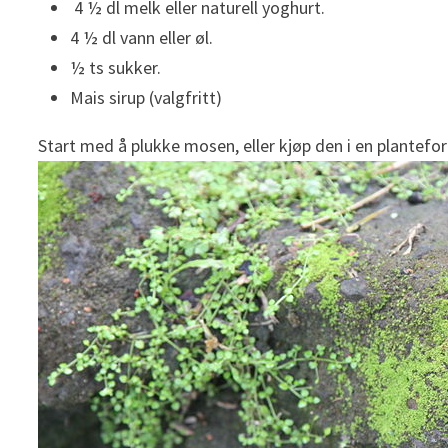
4 ½ dl melk eller naturell yoghurt.
4 ½ dl vann eller øl.
½ ts sukker.
Mais sirup (valgfritt)
Start med å plukke mosen, eller kjøp den i en plantefor