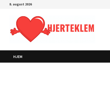
Gå
8. august 2026
til
innhold
HJEM