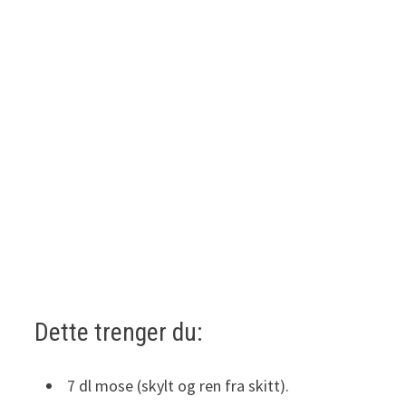
Dette trenger du:
7 dl mose (skylt og ren fra skitt).